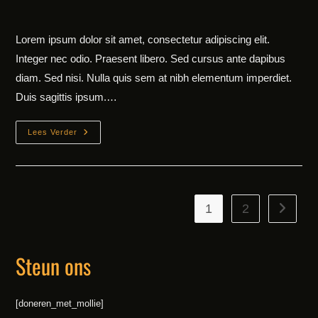
Lorem ipsum dolor sit amet, consectetur adipiscing elit.
Integer nec odio. Praesent libero. Sed cursus ante dapibus
diam. Sed nisi. Nulla quis sem at nibh elementum imperdiet.
Duis sagittis ipsum.…
Praesent
Lees Verder
Libro
Se
Cursus
Ante
1
2
Naar vo
Steun ons
[doneren_met_mollie]