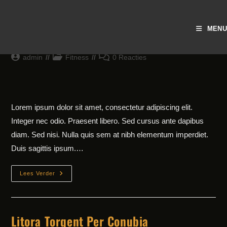
Ga
naar
Neque Adipiscing An Cursus
MENU
inhoud
Bericht
Berichtcategorie:
Bericht
admin
Fitness
0 Reacties
auteur:
reacties:
Lorem ipsum dolor sit amet, consectetur adipiscing elit.
Integer nec odio. Praesent libero. Sed cursus ante dapibus
diam. Sed nisi. Nulla quis sem at nibh elementum imperdiet.
Duis sagittis ipsum.…
Neque
Lees Verder
Adipiscing
An
Cursus
Litora Torqent Per Conubia