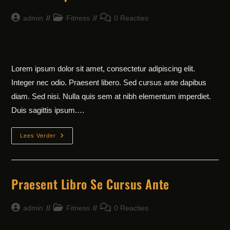
Bericht
Berichtcategorie:
Bericht
admin
Fitness
0 Reacties
auteur:
reacties:
Lorem ipsum dolor sit amet, consectetur adipiscing elit.
Integer nec odio. Praesent libero. Sed cursus ante dapibus
diam. Sed nisi. Nulla quis sem at nibh elementum imperdiet.
Duis sagittis ipsum.…
Litora
Lees Verder
Torqent
Per
Conubia
Praesent Libro Se Cursus Ante
Bericht
Berichtcategorie:
Bericht
admin
Fitness
0 Reacties
auteur:
reacties: