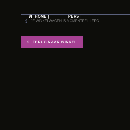
HOME |
PERS |
JE WINKELWAGEN IS MOMENTEEL LEEG.
TERUG NAAR WINKEL